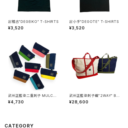
出稽古"DEGEIKO" T-SHIRTS
出小手"DEGOTE" T-SHIRTS
¥3,520
¥3,520
武州正藍染二重刺子 MULCH
武州正藍染刺子織"２WAY" BI
POUCH-マルチポーチ-
Gトートバッグ
¥4,730
¥28,600
CATEGORY