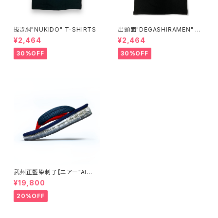
抜き胴"NUKIDO" T-SHIRTS
出頭面"DEGASHIRAMEN" T-
SHIRTS
¥2,464
¥2,464
30%OFF
30%OFF
武州正藍染刺子【エアー"AI
R"雪駄】楽駄-laqda-02
¥19,800
20%OFF