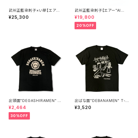
武州正藍染刺子×い草【エア
武州正藍染刺子【エアー"AI
ー"AIR"雪駄】楽駄-laqda-
R"雪駄】楽駄-laqda-02
¥25,300
¥19,800
20%OFF
出頭面"DEGASHIRAMEN" T-
出ばな面"DEBANAMEN" T-S
SHIRTS
HIRTS
¥2,464
¥3,520
30%OFF