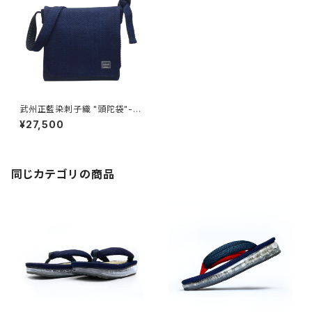
武州正藍染刺子織 "頭陀袋"-z
utabukuro-
¥27,500
同じカテゴリの商品