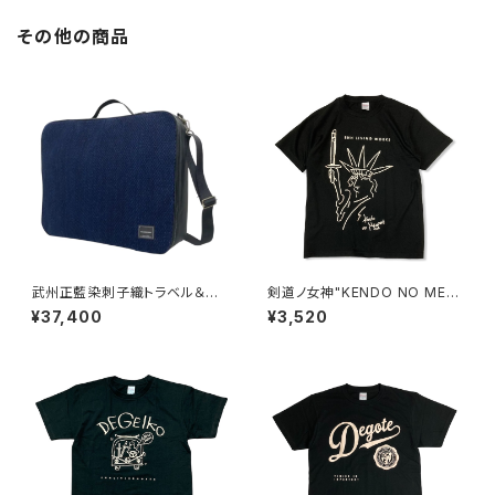
その他の商品
武州正藍染刺子織トラベル＆ビ
剣道ノ女神"KENDO NO MEG
ジネスバッグ
AMI" T-SHIRTS
¥37,400
¥3,520