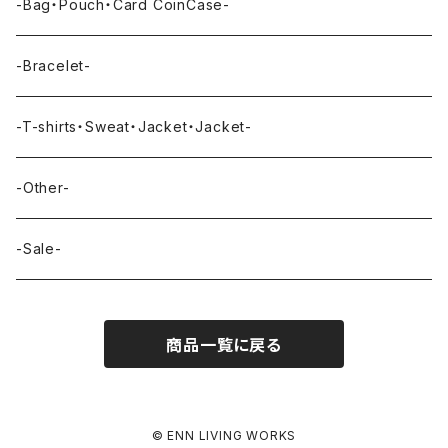
-Bag・Pouch・Card CoinCase-
-Bracelet-
-T-shirts・Sweat・Jacket・Jacket-
-Other-
-Sale-
商品一覧に戻る
© ENN LIVING WORKS