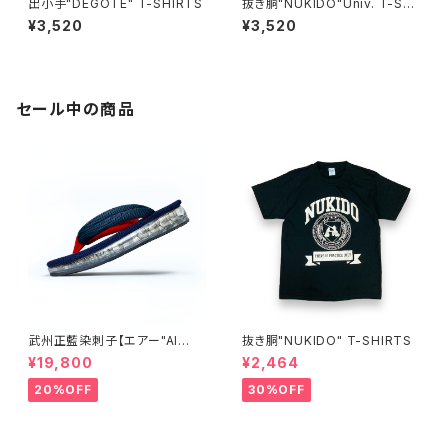
出小手"DEGOTE" T-SHIRTS
抜き胴"NUKIDO"Univ. T-SHI
RTS
¥3,520
¥3,520
セール中の商品
武州正藍染刺子【エアー"AI
抜き胴"NUKIDO" T-SHIRTS
R"雪駄】楽駄-laqda-02
¥19,800
¥2,464
20%OFF
30%OFF