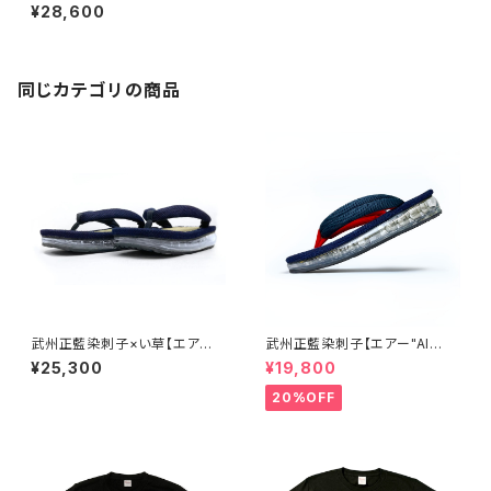
トバッグ
¥28,600
同じカテゴリの商品
武州正藍染刺子×い草【エア
武州正藍染刺子【エアー"AI
ー"AIR"雪駄】楽駄-laqda-
R"雪駄】楽駄-laqda-02
¥25,300
¥19,800
20%OFF