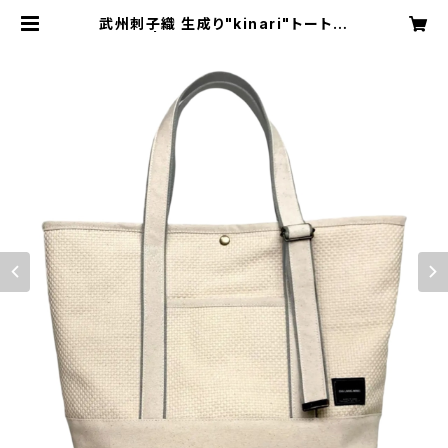
武州刺子織 生成り"kinari"トートバ
ッグ | ENN LIVING WORKS