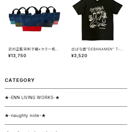
武州正藍染刺子織×カラー帆布
出ばな面"DEBANAMEN" T-S
LUNCHトートバッグ
HIRTS
¥13,750
¥3,520
CATEGORY
★-ENN LIVING WORKS-★
★-naughty note-★