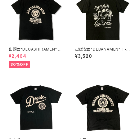
出頭面"DEGASHIRAMEN" T-
出ばな面"DEBANAMEN" T-S
SHIRTS
HIRTS
¥2,464
¥3,520
30%OFF