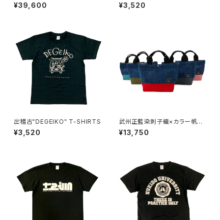
トートバッグ【受注制作専用】
HIRTS
¥39,600
¥3,520
出稽古"DEGEIKO" T-SHIRTS
武州正藍染刺子織×カラー帆布
LUNCHトートバッグ
¥3,520
¥13,750