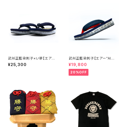
武州正藍染刺子×い草【エア
武州正藍染刺子【エアー"AI
ー"AIR"雪駄】楽駄-laqda-
R"雪駄】楽駄-laqda-02
¥25,300
¥19,800
20%OFF