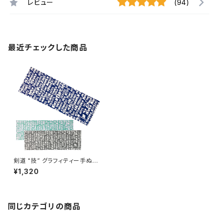
レビュー
(94)
最近チェックした商品
剣道 "技” グラフィティー手ぬぐ
い
¥1,320
同じカテゴリの商品