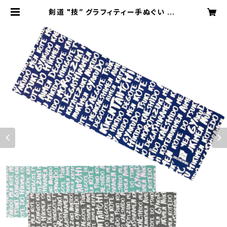
剣道 "技” グラフィティー手ぬぐい | E
NN LIVING WORKS