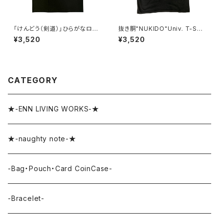
「けんどう（剣道）」ひらがなロゴ
抜き胴"NUKIDO"Univ. T-SHI
T-SHIRTS
RTS
¥3,520
¥3,520
CATEGORY
★-ENN LIVING WORKS-★
★-naughty note-★
-Bag・Pouch・Card CoinCase-
-Bracelet-