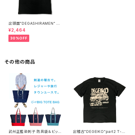
出頭面"DEGASHIRAMEN" T-
SHIRTS
¥2,464
30%OFF
その他の商品
武州正藍染刺子 防具袋＆ビッグ
出稽古"DEGEIKO"part2 T-S