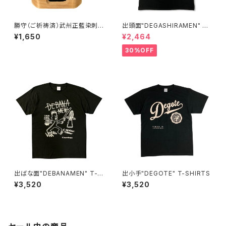
勝守（ご祈祷済）武州正藍染刺
出頭面"DEGASHIRAMEN" T-
子織り/武州カラー刺子
SHIRTS
¥1,650
¥2,464
30%OFF
出ばな面"DEBANAMEN" T-S
出小手"DEGOTE" T-SHIRTS
HIRTS
¥3,520
¥3,520