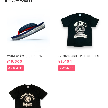
セール中の商品
武州正藍染刺子【エアー"AI
抜き胴"NUKIDO" T-SHIRTS
R"雪駄】楽駄-laqda-02
¥19,800
¥2,464
20%OFF
30%OFF