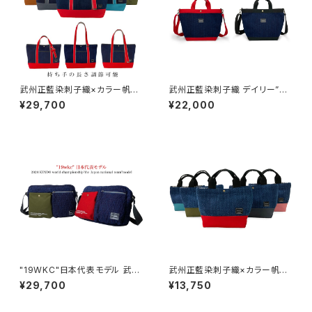
武州正藍染刺子織×カラー帆布
武州正藍染刺子織 デイリー”２
トートバッグ
WAY"トートバッグ
¥29,700
¥22,000
"19WKC"日本代表モデル 武州
武州正藍染刺子織×カラー帆布
正藍染刺子織ショルダーバッグ
LUNCHトートバッグ
¥29,700
¥13,750