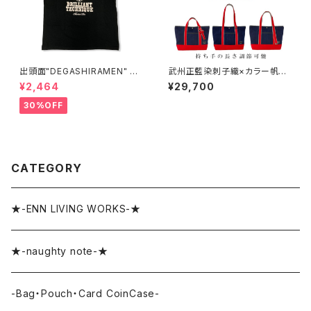
出頭面"DEGASHIRAMEN" T-
武州正藍染刺子織×カラー帆布
SHIRTS
トートバッグ
¥2,464
¥29,700
30%OFF
CATEGORY
★-ENN LIVING WORKS-★
★-naughty note-★
-Bag・Pouch・Card CoinCase-