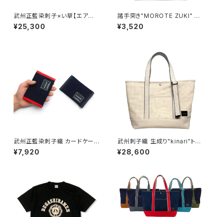
武州正藍染刺子×い草【エア
諸手突き"MOROTE ZUKI" T-
ー"AIR"雪駄】楽駄-laqda-
SHIRTS
¥25,300
¥3,520
武州正藍染刺子織 カードケー
武州刺子織 生成り"kinari"トー
ス-card case-
トバッグ
¥7,920
¥28,600