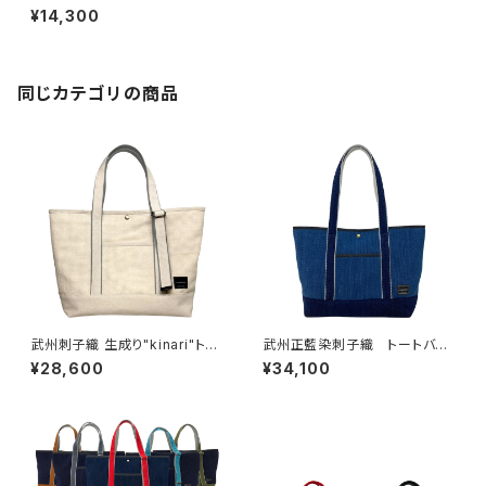
ーバッグ
¥14,300
同じカテゴリの商品
武州刺子織 生成り"kinari"トー
武州正藍染刺子織 トートバッ
トバッグ
グ
¥28,600
¥34,100