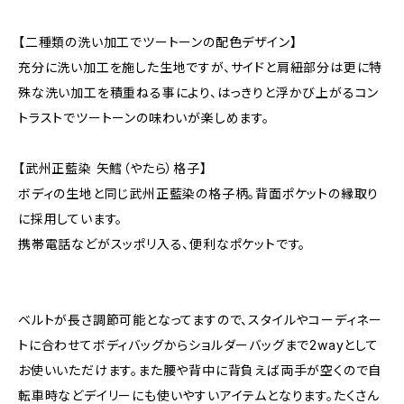
【二種類の洗い加工でツートーンの配色デザイン】
充分に洗い加工を施した生地ですが、サイドと肩紐部分は更に特
殊な洗い加工を積重ねる事により、はっきりと浮かび上がるコン
トラストでツートーンの味わいが楽しめます。
【武州正藍染 矢鱈（やたら）格子】
ボディの生地と同じ武州正藍染の格子柄。背面ポケットの縁取り
に採用しています。
携帯電話などがスッポリ入る、便利なポケットです。
ベルトが長さ調節可能となってますので、スタイルやコーディネー
トに合わせてボディバッグからショルダーバッグまで2wayとして
お使いいただけます。また腰や背中に背負えば両手が空くので自
転車時などデイリーにも使いやすいアイテムとなります。たくさん