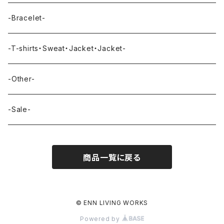
-Bracelet-
-T-shirts・Sweat・Jacket・Jacket-
-Other-
-Sale-
商品一覧に戻る
© ENN LIVING WORKS
Powered by