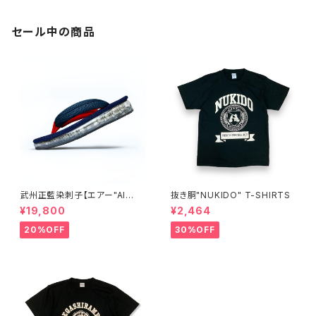
セール中の商品
武州正藍染刺子【エアー"AI
抜き胴"NUKIDO" T-SHIRTS
R"雪駄】楽駄-laqda-02
¥19,800
¥2,464
20%OFF
30%OFF