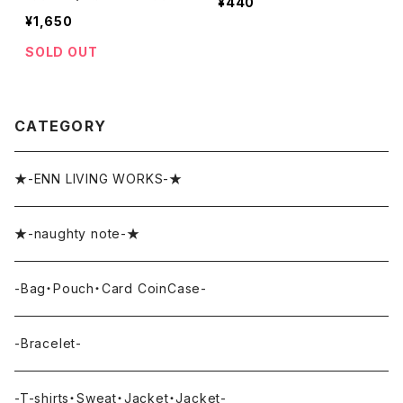
¥440
¥1,650
SOLD OUT
CATEGORY
★-ENN LIVING WORKS-★
★-naughty note-★
-Bag・Pouch・Card CoinCase-
-Bracelet-
-T-shirts・Sweat・Jacket・Jacket-