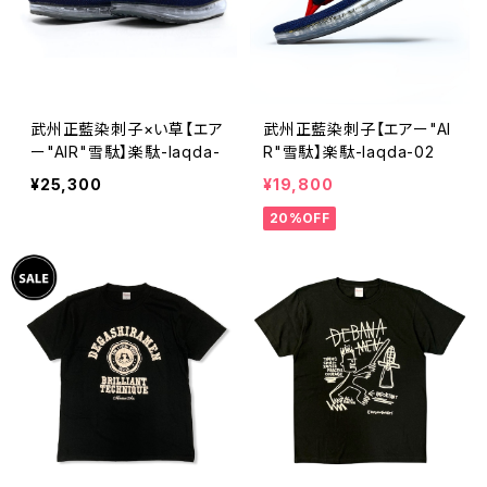
武州正藍染刺子×い草【エア
武州正藍染刺子【エアー"AI
ー"AIR"雪駄】楽駄-laqda-
R"雪駄】楽駄-laqda-02
¥25,300
¥19,800
20%OFF