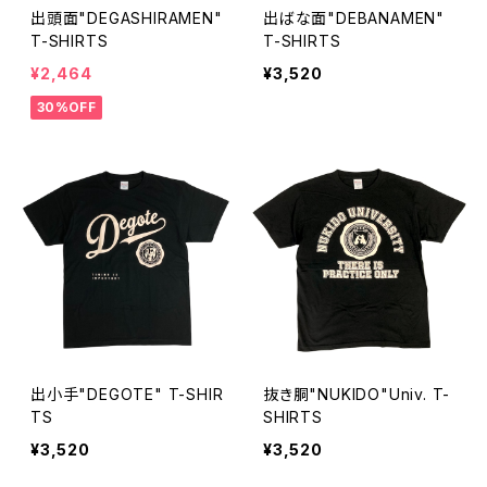
出頭面"DEGASHIRAMEN"
出ばな面"DEBANAMEN"
T-SHIRTS
T-SHIRTS
¥2,464
¥3,520
30%OFF
出小手"DEGOTE" T-SHIR
抜き胴"NUKIDO"Univ. T-
TS
SHIRTS
¥3,520
¥3,520