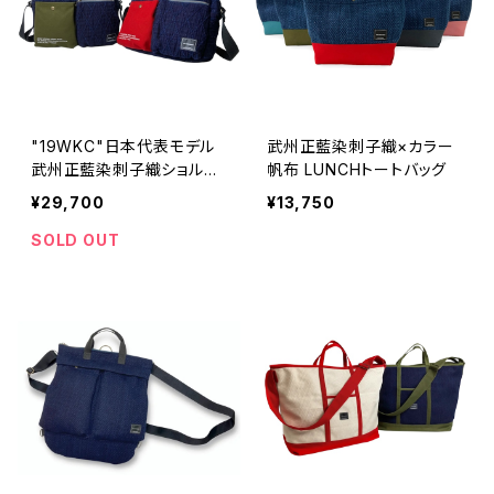
"19WKC"日本代表モデル
武州正藍染刺子織×カラー
武州正藍染刺子織ショルダ
帆布 LUNCHトートバッグ
ーバッグ
¥29,700
¥13,750
SOLD OUT