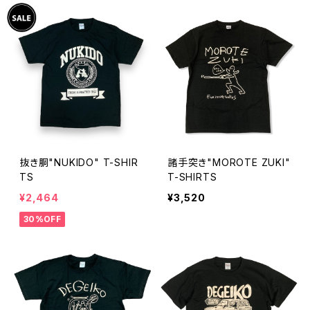
抜き胴"NUKIDO" T-SHIR
諸手突き"MOROTE ZUKI"
TS
T-SHIRTS
¥2,464
¥3,520
30%OFF