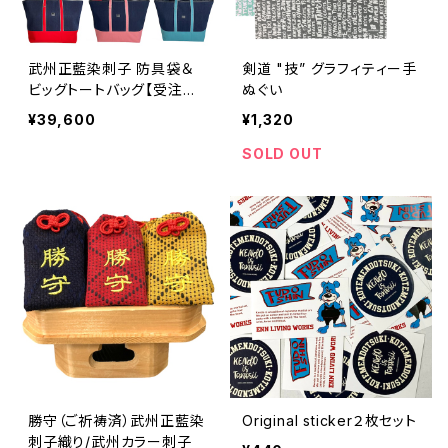
武州正藍染刺子 防具袋＆
剣道 "技” グラフィティー手
ビッグトートバッグ【受注制
ぬぐい
作専用】
¥39,600
¥1,320
SOLD OUT
勝守（ご祈祷済）武州正藍染
Original sticker２枚セット
刺子織り/武州カラー刺子