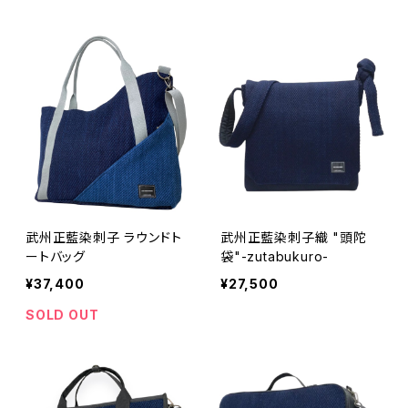
武州正藍染刺子 ラウンドト
武州正藍染刺子織 "頭陀
ートバッグ
袋"-zutabukuro-
¥37,400
¥27,500
SOLD OUT