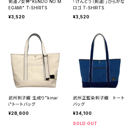
剣道ノ女神"KENDO NO M
「けんどう（剣道）」ひらがな
EGAMI" T-SHIRTS
ロゴ T-SHIRTS
¥3,520
¥3,520
武州刺子織 生成り"kinar
武州正藍染刺子織 トート
i"トートバッグ
バッグ
¥28,600
¥34,100
SOLD OUT